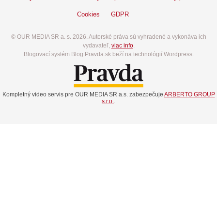
Cookies
GDPR
© OUR MEDIA SR a. s. 2026. Autorské práva sú vyhradené a vykonáva ich
vydavateľ,
viac info
.
Blogovací systém Blog.Pravda.sk beží na technológií Wordpress.
Kompletný video servis pre OUR MEDIA SR a.s. zabezpečuje
ARBERTO GROUP
s.r.o.
.