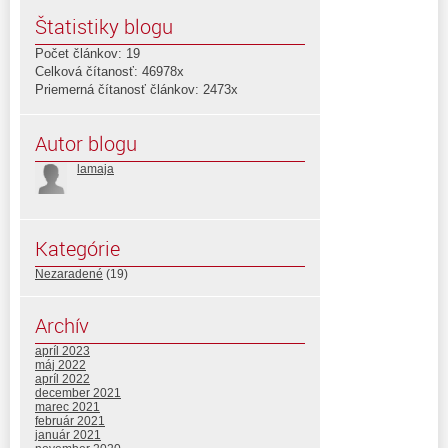
Štatistiky blogu
Počet článkov: 19
Celková čítanosť: 46978x
Priemerná čítanosť článkov: 2473x
Autor blogu
lamaja
Kategórie
Nezaradené
(19)
Archív
apríl 2023
máj 2022
apríl 2022
december 2021
marec 2021
február 2021
január 2021