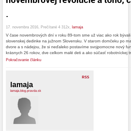
.
17. novembra 2016, Prečítané 4 312x,
lamaja
V čase novembrových dní v roku 89-tom sme už viac ako rok býval
slovenskej dedinke na južnom Slovensku. V starom domčeku po man
dvore a s nádejou, že si neďaleko postavíme svojpomocne nový f
krásnych 26 rokov, dve celkom malé deti a ako súčasť robotníckej t
Pokračovanie článku
RSS
lamaja
lamaja.blog.pravda.sk