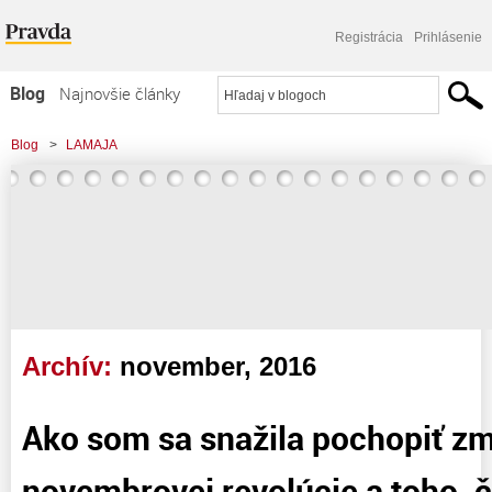
Registrácia
Prihlásenie
Blog
Najnovšie články
Najčítanejšie články
Blog
>
LAMAJA
Najkomentovanejšie články
>
Ako som sa snažila pochopiť zmysel novembrovej revolúcie a toho, čo prišlo
Zoznam blogov
potom. .
Komerčné blogy
Archív:
november, 2016
Ako som sa snažila pochopiť z
novembrovej revolúcie a toho, č