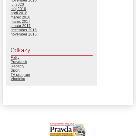
november 2020
júl 2020
máj 2018
apríl 2018
marec 2018
marec 2017
január 2017
december 2016
november 2016
Odkazy
Fotky
Pravda.sk
Recepty
Šport
TV program
Vinotéka