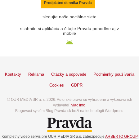
Predplatné denníka Pravda
sledujte naše sociálne siete
stiahnite si aplikáciu a čítajte Pravdu pohodlne aj v
mobile
Kontakty
Reklama
Otázky a odpovede
Podmienky používania
Cookies
GDPR
© OUR MEDIA SR a. s. 2026. Autorské práva sú vyhradené a vykonáva ich
vydavateľ,
viac info
.
Blogovací systém Blog.Pravda.sk beží na technológií Wordpress.
Kompletný video servis pre OUR MEDIA SR a.s. zabezpečuje
ARBERTO GROUP