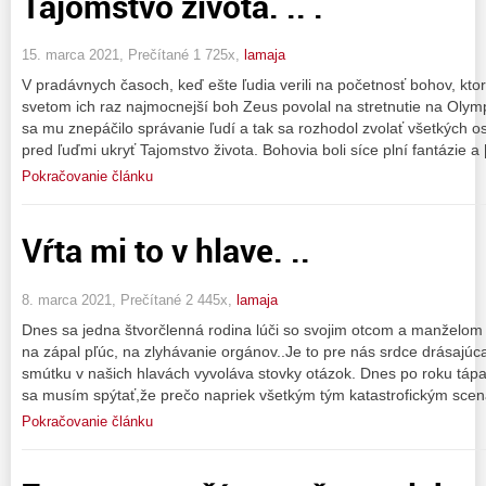
Tajomstvo života. .. .
15. marca 2021, Prečítané 1 725x,
lamaja
V pradávnych časoch, keď ešte ľudia verili na početnosť bohov, kto
svetom ich raz najmocnejší boh Zeus povolal na stretnutie na Oly
sa mu znepáčilo správanie ľudí a tak sa rozhodol zvolať všetkých 
pred ľuďmi ukryť Tajomstvo života. Bohovia boli síce plní fantázie a
Pokračovanie článku
Vŕta mi to v hlave. ..
8. marca 2021, Prečítané 2 445x,
lamaja
Dnes sa jedna štvorčlenná rodina lúči so svojim otcom a manželom
na zápal pľúc, na zlyhávanie orgánov..Je to pre nás srdce drásajúc
smútku v našich hlavách vyvoláva stovky otázok. Dnes po roku táp
sa musím spýtať,že prečo napriek všetkým tým katastrofickým sce
Pokračovanie článku