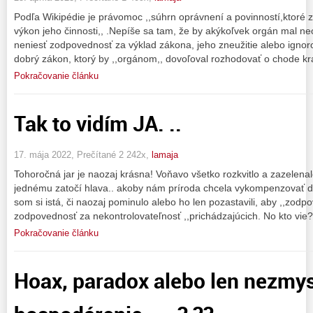
Podľa Wikipédie je právomoc ,,súhrn oprávnení a povinností,ktoré
výkon jeho činnosti,, .Nepíše sa tam, že by akýkoľvek orgán mal
neniesť zodpovednosť za výklad zákona, jeho zneužitie alebo igno
dobrý zákon, ktorý by ,,orgánom,, dovoľoval rozhodovať o chode kr
Pokračovanie článku
Tak to vidím JA. ..
17. mája 2022, Prečítané 2 242x,
lamaja
Tohoročná jar je naozaj krásna! Voňavo všetko rozkvitlo a zazelen
jednému zatočí hlava.. akoby nám príroda chcela vykompenzovať dv
som si istá, či naozaj pominulo alebo ho len pozastavili, aby ,,zodpo
zodpovednosť za nekontrolovateľnosť ,,prichádzajúcich. No kto vie?
Pokračovanie článku
Hoax, paradox alebo len nezmy