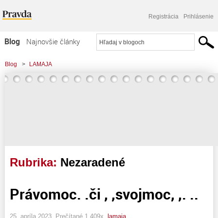
Registrácia
Prihlásenie
Blog
Najnovšie články
Najčítanejšie články
Blog
>
LAMAJA
Najkomentovanejšie články
Zoznam blogov
Komerčné blogy
Rubrika:
Nezaradené
Právomoc. .či , ,svojmoc, ,. ..
25. apríla 2023, Prečítané 1 409x,
lamaja