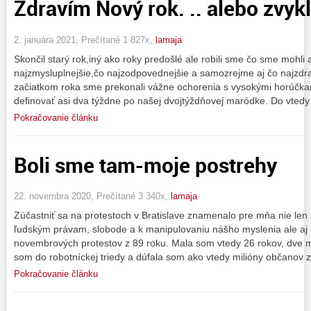
Zdravím Nový rok. .. alebo zvykli
2. januára 2021, Prečítané 1 827x,
lamaja
Skončil starý rok,iný ako roky predošlé ale robili sme čo sme mohli 
najzmysluplnejšie,čo najzodpovednejšie a samozrejme aj čo najzdr
začiatkom roka sme prekonali vážne ochorenia s vysokými horúčkam
definovať asi dva týždne po našej dvojtýždňovej maródke. Do vtedy 
Pokračovanie článku
Boli sme tam-moje postrehy
22. novembra 2020, Prečítané 3 340x,
lamaja
Zúčastniť sa na protestoch v Bratislave znamenalo pre mňa nie len
ľudským právam, slobode a k manipulovaniu nášho myslenia ale aj n
novembrových protestov z 89 roku. Mala som vtedy 26 rokov, dve m
som do robotníckej triedy a dúfala som ako vtedy milióny občanov 
Pokračovanie článku