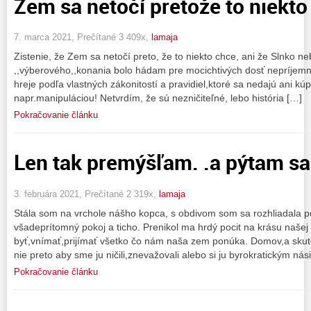
Zem sa netočí pretože to niekto 
7. marca 2021, Prečítané 3 409x,
lamaja
Zistenie, že Zem sa netočí preto, že to niekto chce, ani že Slnko n
,,výberového,,konania bolo hádam pre mocichtivých dosť nepríjemné
hreje podľa vlastných zákonitostí a pravidiel,ktoré sa nedajú ani kúpi
napr.manipuláciou! Netvrdím, že sú nezničiteľné, lebo história […]
Pokračovanie článku
Len tak premýšľam. .a pýtam sa.
3. februára 2021, Prečítané 2 319x,
lamaja
Stála som na vrchole nášho kopca, s obdivom som sa rozhliadala po 
všadeprítomný pokoj a ticho. Prenikol ma hrdý pocit na krásu naše
byť,vnímať,prijímať všetko čo nám naša zem ponúka. Domov,a skut
nie preto aby sme ju ničili,znevažovali alebo si ju byrokratickým nás
Pokračovanie článku