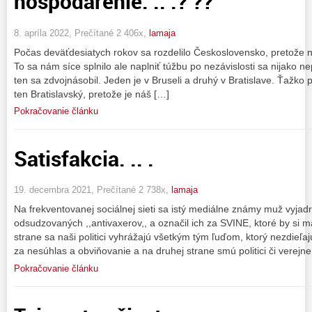
hospodárenie. .. .? ??
8. apríla 2022, Prečítané 2 406x,
lamaja
Počas deväťdesiatych rokov sa rozdelilo Československo, pretože nás
To sa nám síce splnilo ale naplniť túžbu po nezávislosti sa nijako ne
ten sa zdvojnásobil. Jeden je v Bruseli a druhý v Bratislave. Ťažko 
ten Bratislavský, pretože je náš […]
Pokračovanie článku
Satisfakcia. .. .
19. decembra 2021, Prečítané 2 738x,
lamaja
Na frekventovanej sociálnej sieti sa istý mediálne známy muž vyjadr
odsudzovaných ,,antivaxerov,, a označil ich za SVINE, ktoré by si mal
strane sa naši politici vyhrážajú všetkým tým ľuďom, ktorý nezdieľaj
za nesúhlas a obviňovanie a na druhej strane smú politici či verej
Pokračovanie článku