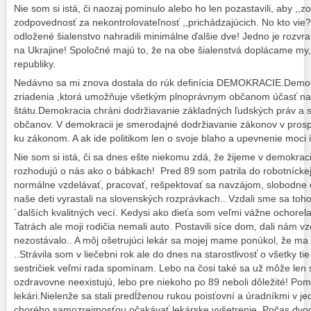
Nie som si istá, či naozaj pominulo alebo ho len pozastavili, aby ,,z
zodpovednosť za nekontrolovateľnosť ,,prichádzajúcich. No kto vie
odložené šialenstvo nahradili minimálne ďalšie dve! Jedno je rozvra
na Ukrajine! Spoločné majú to, že na obe šialenstvá doplácame my,
republiky.
Nedávno sa mi znova dostala do rúk definícia DEMOKRACIE.Demokr
zriadenia ,ktorá umožňuje všetkým plnoprávnym občanom účasť na 
štátu.Demokracia chráni dodržiavanie základných ľudských práv a 
občanov. V demokracii je smerodajné dodržiavanie zákonov v prosp
ku zákonom. A ak ide politikom len o svoje blaho a upevnenie moc
Nie som si istá, či sa dnes ešte niekomu zdá, že žijeme v demokraci
rozhodujú o nás ako o bábkach! Pred 89 som patrila do robotníckej 
normálne vzdelávať, pracovať, rešpektovať sa navzájom, slobodne c
naše deti vyrastali na slovenských rozprávkach.. Vzdali sme sa toh
´dalších kvalitných vecí. Kedysi ako dieťa som veľmi vážne ochorel
Tatrách ale moji rodičia nemali auto. Postavili síce dom, dali nám v
nezostávalo.. A môj ošetrujúci lekár sa mojej mame ponúkol, že m
..Strávila som v liečebni rok ale do dnes na starostlivosť o všetky ti
sestričiek veľmi rada spomínam. Lebo na čosi také sa už môže len
ozdravovne neexistujú, lebo pre niekoho po 89 neboli dôležité! Pom
lekári.Nielenže sa stali predĺženou rukou poisťovní a úradníkmi v j
chorého samozrejmosťou očakávať lekárske vyšetrenie. Počas dvoch