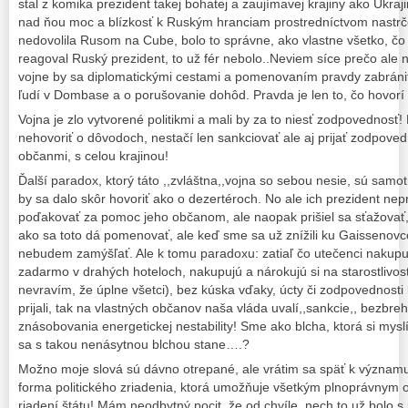
stal z komika prezident takej bohatej a zaujímavej krajiny ako Ukraj
nad ňou moc a blízkosť k Ruským hranciam prostredníctvom nastrče
nedovolila Rusom na Cube, bolo to správne, ako vlastne všetko, čo
reagoval Ruský prezident, to už fér nebolo..Neviem síce prečo ale
vojne by sa diplomatickými cestami a pomenovaním pravdy zabrániť 
ľudí v Dombase a o porušovanie dohôd. Pravda je len to, čo hovorí 
Vojna je zlo vytvorené politikmi a mali by za to niesť zodpovednosť!
nehovoriť o dôvodoch, nestačí len sankciovať ale aj prijať zodpove
občanmi, s celou krajinou!
Ďalší paradox, ktorý táto ,,zvláštna,,vojna so sebou nesie, sú samot
by sa dalo skôr hovoriť ako o dezertéroch. No ale ich prezident nepriš
poďakovať za pomoc jeho občanom, ale naopak prišiel sa sťažova
ako sa toto dá pomenovať, ale keď sme sa už znížili ku Gaissenovc
nebudem zamýšľať. Ale k tomu paradoxu: zatiaľ čo utečenci nakupu
zadarmo v drahých hoteloch, nakupujú a nárokujú si na starostlivosť,
nevravím, že úplne všetci), bez kúska vďaky, úcty či zodpovednosti 
prijali, tak na vlastných občanov naša vláda uvalí,,sankcie,, bezbr
znásobovania energetickej nestability! Sme ako blcha, ktorá si myslí
sa s takou nenásytnou blchou stane….?
Možno moje slová sú dávno otrepané, ale vrátim sa späť k význam
forma politického zriadenia, ktorá umožňuje všetkým plnoprávnym
riadení štátu! Mám neodbytný pocit, že od chvíle, nech to už bolo s