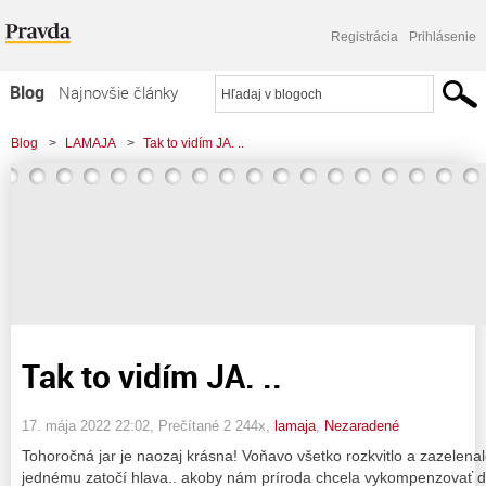
Registrácia
Prihlásenie
Blog
Najnovšie články
Najčítanejšie články
Blog
>
LAMAJA
>
Tak to vidím JA. ..
Najkomentovanejšie články
Zoznam blogov
Komerčné blogy
Tak to vidím JA. ..
17. mája 2022 22:02
, Prečítané 2 244x,
lamaja
,
Nezaradené
Tohoročná jar je naozaj krásna! Voňavo všetko rozkvitlo a zazelen
jednému zatočí hlava.. akoby nám príroda chcela vykompenzovať dv