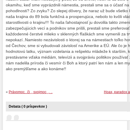
okamihu, keď sme vyprázdnili námestia, prestali sme sa o účasť na d
pohodlnosti? Zo zvyku? Zo slepej dôvery, že naraz už bude všetko 
naša krajina do 89 bola funkčná a prosperujúca, nebolo to kvôli vlá
starostlivosti o krajinu!!! To naša ľahostajnosť ju dovolila takto zmen
zabezpečujúcich vecí a podnikov sme prišli, prestali sme preferovať 
každodenné čerstvé mlieko v sklenných fľaškách sme vymenili za trv
nepokazí..Namiesto nezávislosti o ktorej sa na námestiach toľko ho
od Čechov, sme si vybudovali závislosť na Amerike a EÚ. Ale čo je 
hodnotovú latku, význam vzdelania a rešpektu mládeže k starším, 
prestávame vďaka médiám, televízii a svojpráviu politikov používať 
nám nadelila príroda či vesmír či Boh a ktorý patrí len nám a len 
ako premýšľame a ako konáme!!
«
Právomoc. .či , ,svojmoc, ,. ..
Hoax, paradox a
Debata ( 0 príspevkov )