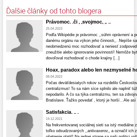
Ďalšie články od tohto blogera
Právomoc. .či , ,svojmoc, ,. ..
25.04.2023
Podľa Wikipédie je právomoc ,,súhrn oprávnení a p
danému orgánu na výkon jeho činnosti,, .Nepíše s
neobmedzenú moc rozhodovať a neniesť zodpovedn
zneužitie alebo ignorovanie povinností! Nemôže byť
dovoľoval rozhodovať o chode krajiny [...]
Hoax, paradox alebo len nezmyselné hos
08.04.2022
Počas deväťdesiatych rokov sa rozdelilo Českoslove
centralizmus! To sa nám síce splnilo ale naplniť tú
nepodarilo. A čo sa týka centralizmu, ten sa zdvojn
Bratislave. Ťažko povedať , ktorý je horší…Ale asi t
Satisfakcia. .. .
19.12.2021
Na frekventovanej sociálnej sieti sa istý mediálne
toľko odsudzovaných ,,antivaxerov,, a označil ich 
ošetrenie platiť! Na jednej strane sa naši politici