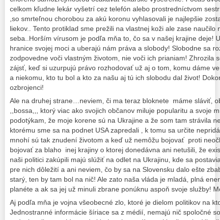
celkom kľudne lekár vyšetrí cez telefón alebo prostredníctvom sestrič
,so smrteľnou chorobou za akú koronu vyhlasovali je najlepšie zos
liekov.. Tento protiklad sme prežili na vlastnej koži ale zase naučilo
seba..Horším vírusom je podľa mňa to, čo sa v našej krajine deje! U
hranice svojej moci a uberajú nám práva a slobody! Slobodne sa ro
zodpovedne voči vlastným životom, nie voči ich prianiam! Zhrozila 
zájsť, keď si uzurpujú právo rozhodovať už aj o tom, komu dáme v
a niekomu, kto tu bol a kto za našu aj tú ich slobodu dal život! Do
ozbrojenci!
Ale na druhej strane…neviem, či ma teraz bloknete máme sláviť, ob
,,bossa,,, ktorý viac ako svojich občanov miluje popularitu a svoje m
podotýkam, že moje korene sú na Ukrajine a že som tam strávila nej
ktorému sme sa na podnet USA zapredali , k tomu sa určite nepridá
mnohí sú tak znudení životom a keď už nemôžu bojovať proti neoč
bojovať za blaho inej krajiny o ktorej donedávna ani netušili, že exis
naši politici zakúpili majú slúžiť na odlet na Ukrajinu, kde sa post
pre nich dôležití a ani neviem, čo by sa na Slovensku dalo ešte zba
starý, ten by tam bol na nič! Ale zato naša vláda je mladá, plná en
planéte a ak sa jej už minuli zbrane ponúknu aspoň svoje služby!
Aj podľa mňa je vojna všeobecné zlo, ktoré je dielom politikov na kt
Jednostranné informácie šíriace sa z médií, nemajú nič spoločné s